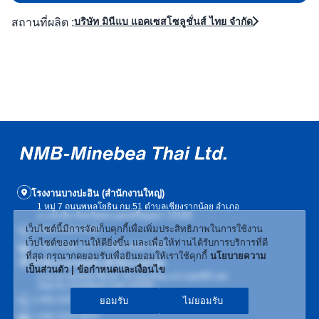
บริษัท มินีแบ แอคเซสโซลูชั่นส์ ไทย จำกัด
สถานที่ผลิต :
โรงงานบางปะอิน (สำนักงานใหญ่)
1 หมู่ 7 ถนนพหลโยธิน กม.51 ตำบลเชียงรากน้อย อำเภอ
บางปะอิน จังหวัดพระนครศรีอยุธยา 13180
เว็บไซต์นี้มีการจัดเก็บคุกกี้เพื่อเพิ่มประสิทธิภาพในการใช้งาน
(+66) 3536-1439
เว็บไซต์ของท่านให้ดียิ่งขึ้น และเพื่อให้ท่านได้รับการบริการที่ดี
(+66) 3536-1177, (+66) 3536-1477
ที่สุด กรุณากดยอมรับเพื่อยินยอมให้เราใช้คุกกี้
นโยบายความ
สำนักงานกรุงเทพ (สำนักงานขาย)
เป็นส่วนตัว | ข้อกำหนดและเงื่อนไข
อาคารเวฟเพลส ชั้น19, 55 ถนนวิทยุ แขวงลุมพินี เขต
ปทุมวัน กรุงเทพมหานคร 10330
(+66) 2253-4897
ยอมรับ
ไม่ยอมรับ
(+66) 2253-4537