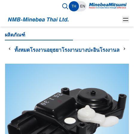
TH
EN
ผลิตภัณฑ์
ทั้งหมด
โรงงานอยุธยา
โรงงานบางปะอิน
โรงงานลพบุรี
โ