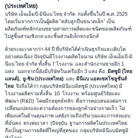
(ประเทศไทย)
บริษัท เอ็นเอ็มบี-มินีแบ ไทย จำกัด ก่อตั้งขึ้นในปี พ.ศ. 2525
โดยเริ่มจากการเป็นผู้ผลิต "ตลับลูกปืนขนาดเล็ก" เป็น
ผลิตภัณฑ์หลัก
ก่อน
ขยายสายการผลิตและชนิดของผลิตภัณฑ์
ไปสู่ชิ้นส่วนเชิงกล และชิ้นส่วนอิเล็กทรอนิกส์
ด้วยระยะเวลากว่า 44 ปี ที่บริษัทได้ดำเนินธุรกิจและเติบโต
อย่างต่อเนื่อง ปัจจุบันมีโรงงานผลิตในนาม บริษัท เอ็นเอ็มบี-
มิ
นีแบ ไทย
จำกัด
ทั้งสิ้น 7 โรงงาน และสำนักงานขายอีก 1
แห่ง นอกจากนี้ยังมีบริษัทในเครืออีก 3 แห่ง คือ
มิตซูมิ (ไทย
แลนด์), ยู-ชิน (ประเทศไทย)
และ
มินีแบ แอคเซสโซลูชั่นส์
ไทย
จึงถือได้ว่า กลุ่มบริษัทมินีแบมิตซูมิ (ประเทศไทย) มี
โรงงานผลิตรวมทั้งสิ้น 10 โรงงาน พร้อมศูนย์วิจัยและ
พัฒนา
(R&D) โดยมีกลยุทธ์หลัก คือการตอบสนองต่อการ
เปลี่ยนแปลงและความต้องการของลูกค้าอย่างรวดเร็ว ไม่
เพียงแต่ในด้านคุณภาพ
แต่ยัง
รวมถึง
ปริมาณและการส่งมอบ
ที่มั่นคง ตรงต่อเวลา (ปัจจุบัน ฐานการผลิตในประเทศไทย
ถือเป็นฐานการผลิตที่ใหญ่ที่สุดของ กลุ่มบริษัท
มินีแบ
มิต
ซูมิ
ทั่วโลก)