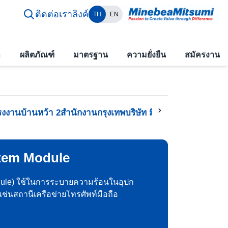
ติดต่อเรา
ลิงค์
TH
EN
า
ผลิตภัณฑ์
มาตรฐาน
ความยั่งยืน
สมัครงาน
รงงานบ้านหว้า 2
สำนักงานกรุงเทพ
บริษัท มิตซูมิ (ไทยแลนด์) จ
tem Module
le) ใช้ในการระบายความร้อนในอุปก
างเช่นสถานีเครือข่ายโทรศัพท์มือถือ