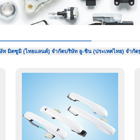
ษัท มิตซูมิ (ไทยแลนด์) จำกัด
บริษัท ยู-ชิน (ประเทศไทย) จำกัด