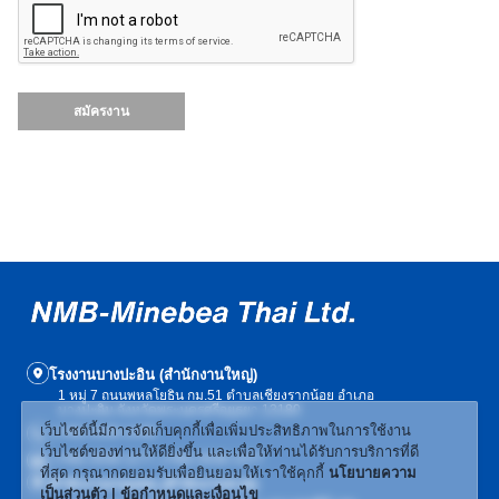
สมัครงาน
โรงงานบางปะอิน (สำนักงานใหญ่)
1 หมู่ 7 ถนนพหลโยธิน กม.51 ตำบลเชียงรากน้อย อำเภอ
บางปะอิน จังหวัดพระนครศรีอยุธยา 13180
เว็บไซต์นี้มีการจัดเก็บคุกกี้เพื่อเพิ่มประสิทธิภาพในการใช้งาน
(+66) 3536-1439
เว็บไซต์ของท่านให้ดียิ่งขึ้น และเพื่อให้ท่านได้รับการบริการที่ดี
(+66) 3536-1177, (+66) 3536-1477
ที่สุด กรุณากดยอมรับเพื่อยินยอมให้เราใช้คุกกี้
นโยบายความ
สำนักงานกรุงเทพ (สำนักงานขาย)
เป็นส่วนตัว | ข้อกำหนดและเงื่อนไข