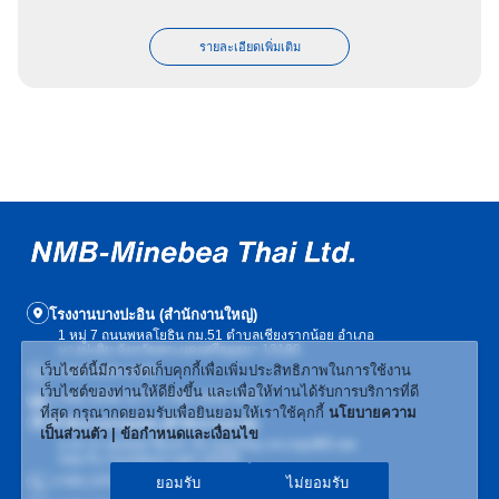
รายละเอียดเพิ่มเติม
โรงงานบางปะอิน (สำนักงานใหญ่)
1 หมู่ 7 ถนนพหลโยธิน กม.51 ตำบลเชียงรากน้อย อำเภอ
บางปะอิน จังหวัดพระนครศรีอยุธยา 13180
เว็บไซต์นี้มีการจัดเก็บคุกกี้เพื่อเพิ่มประสิทธิภาพในการใช้งาน
(+66) 3536-1439
เว็บไซต์ของท่านให้ดียิ่งขึ้น และเพื่อให้ท่านได้รับการบริการที่ดี
(+66) 3536-1177, (+66) 3536-1477
ที่สุด กรุณากดยอมรับเพื่อยินยอมให้เราใช้คุกกี้
นโยบายความ
สำนักงานกรุงเทพ (สำนักงานขาย)
เป็นส่วนตัว | ข้อกำหนดและเงื่อนไข
อาคารเวฟเพลส ชั้น19, 55 ถนนวิทยุ แขวงลุมพินี เขต
ปทุมวัน กรุงเทพมหานคร 10330
(+66) 2253-4897
ยอมรับ
ไม่ยอมรับ