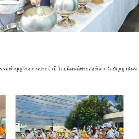
รรมทำบุญโรงงานประจำปี โดยนิมนต์พระสงฆ์จากวัดปัญญานันทาร