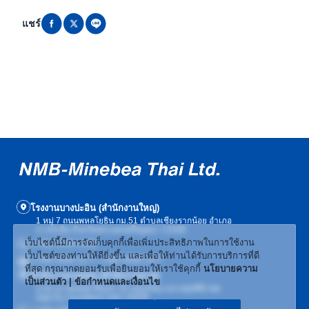
แชร์
โรงงานบางปะอิน (สำนักงานใหญ่)
1 หมู่ 7 ถนนพหลโยธิน กม.51 ตำบลเชียงรากน้อย อำเภอ
บางปะอิน จังหวัดพระนครศรีอยุธยา 13180
เว็บไซต์นี้มีการจัดเก็บคุกกี้เพื่อเพิ่มประสิทธิภาพในการใช้งาน
(+66) 3536-1439
เว็บไซต์ของท่านให้ดียิ่งขึ้น และเพื่อให้ท่านได้รับการบริการที่ดี
(+66) 3536-1177, (+66) 3536-1477
ที่สุด กรุณากดยอมรับเพื่อยินยอมให้เราใช้คุกกี้
นโยบายความ
สำนักงานกรุงเทพ (สำนักงานขาย)
เป็นส่วนตัว | ข้อกำหนดและเงื่อนไข
อาคารเวฟเพลส ชั้น19, 55 ถนนวิทยุ แขวงลุมพินี เขต
ปทุมวัน กรุงเทพมหานคร 10330